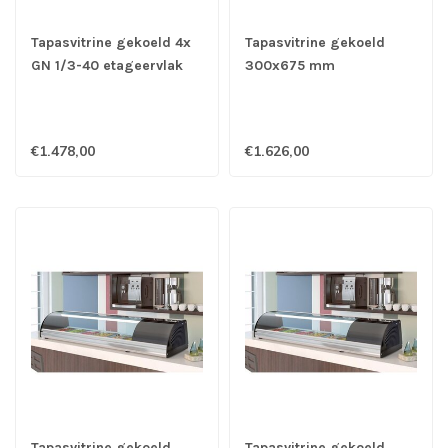
Tapasvitrine gekoeld 4x
Tapasvitrine gekoeld
GN 1/3-40 etageervlak
300x675 mm
1050x410x255 mm
etageervlak
(bxdxh) 138 Watt -
1380x410x255 mm
Coreco
(bxdxh) 240 Watt -
€1.478,00
€1.626,00
Coreco
Tapasvitrine gekoeld
Tapasvitrine gekoeld