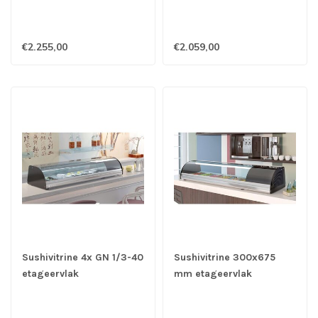
1380x410x255 mm
1050x410x255 mm
(bxdxh) 152 Watt -
(bxdxh) 146 Watt -
Coreco
Coreco
€2.255,00
€2.059,00
Sushivitrine 4x GN 1/3-40
Sushivitrine 300x675
etageervlak
mm etageervlak
1050x410x255 mm
1380x410x255 mm
(bxdxh) 138 Watt -
(bxdxh) 152 Watt -