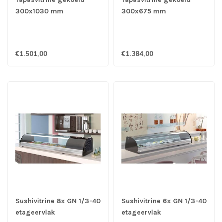
300x1030 mm
300x675 mm
etageervlak
etageervlak
1050x410x255 mm
1050x410x255 mm
(bxdxh) 220 Watt -
(bxdxh) 200 Watt -
€1.501,00
€1.384,00
Coreco
Coreco
Sushivitrine 8x GN 1/3-40
Sushivitrine 6x GN 1/3-40
etageervlak
etageervlak