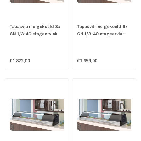
Tapasvitrine gekoeld 8x
Tapasvitrine gekoeld 6x
GN 1/3-40 etageervlak
GN 1/3-40 etageervlak
1380x410x255 mm
1050x410x255 mm
(bxdxh) 152 Watt -
(bxdxh) 146 Watt -
Coreco
Coreco
€1.822,00
€1.659,00