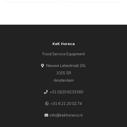
KeK Horeca
Food Service Equipment
Nieuwe Leliestraat 20c
1015 SR
Amsterdam
+31 (0)20 6233160
+31 6 21 20 02 74
info@kekhoreca.nl