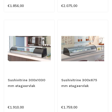
Coreco
Coreco
€1.856,00
€2.075,00
Sushivitrine 300x1030
Sushivitrine 300x675
mm etageervlak
mm etageervlak
1050x410x255 mm
1050x410x255 mm
(bxdxh) 146 Watt -
(bxdxh) 138 Watt -
Coreco
Coreco
€1.910,00
€1.759,00