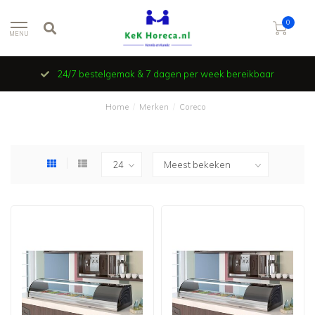
0
MENU
24/7 bestelgemak & 7 dagen per week bereikbaar
Home
/
Merken
/
Coreco