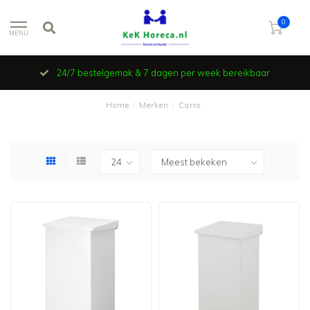
0
MENU
24/7 bestelgemak & 7 dagen per week bereikbaar
Home
/
Merken
/
Carro