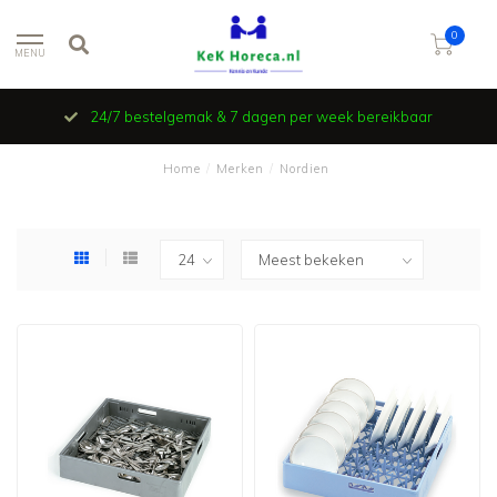
0
MENU
24/7 bestelgemak & 7 dagen per week bereikbaar
Home
/
Merken
/
Nordien