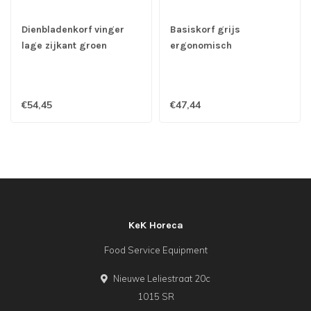
Dienbladenkorf vinger
Basiskorf grijs
lage zijkant groen
ergonomisch
ergonomisch 500x500
500x500x106 mm
mm
€54,45
€47,44
KeK Horeca
Food Service Equipment
Nieuwe Leliestraat 20c
1015 SR