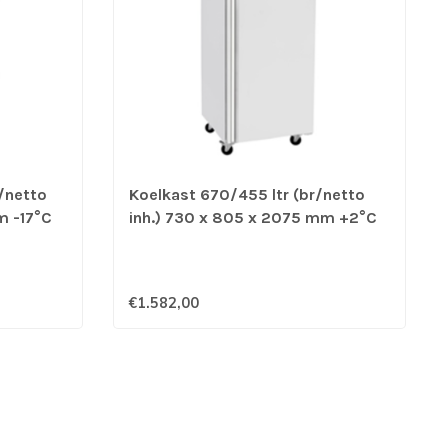
r/netto
Koelkast 670/455 ltr (br/netto
m -17°C
inh.) 730 x 805 x 2075 mm +2°C
8113GR -
tot +8°C ICE8116GR - Atosa
€1.582,00