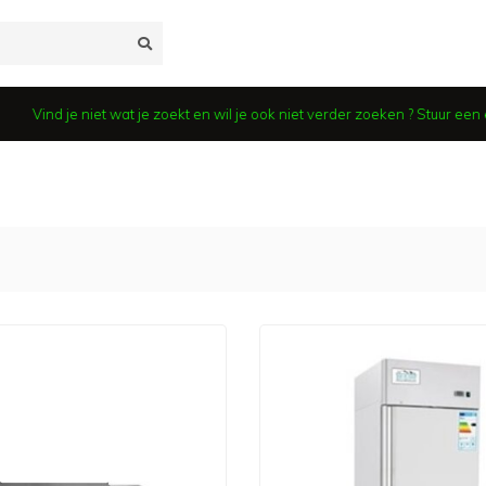
Vind je niet wat je zoekt en wil je ook niet verder zoeken ? Stuur een e