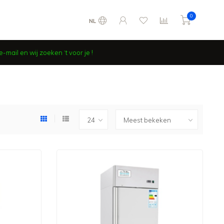
0
NL
-mail en wij zoeken ‘t voor je !