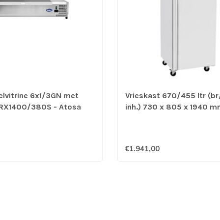
lvitrine 6x1/3GN met
Vrieskast 670/455 ltr (b
VRX1400/380S - Atosa
inh.) 730 x 805 x 1940 m
tot -22°C Ice-A-Cool ICE
Atosa
€1.941,00