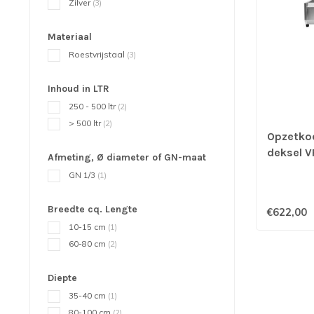
Zilver
(3)
Materiaal
Roestvrijstaal
(3)
Inhoud in LTR
250 - 500 ltr
(2)
> 500 ltr
(2)
Opzetkoe
deksel 
Afmeting, Ø diameter of GN-maat
GN 1/3
(1)
Breedte cq. Lengte
€622,00
10-15 cm
(1)
60-80 cm
(2)
Diepte
35-40 cm
(1)
80-100 cm
(2)