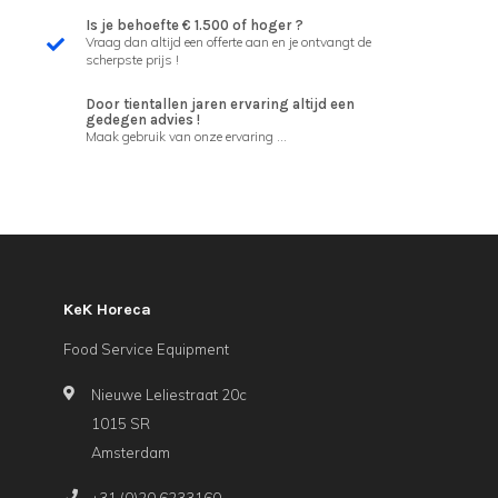
Is je behoefte € 1.500 of hoger ?
Vraag dan altijd een offerte aan en je ontvangt de
scherpste prijs !
Door tientallen jaren ervaring altijd een
gedegen advies !
Maak gebruik van onze ervaring ...
KeK Horeca
Food Service Equipment
Nieuwe Leliestraat 20c
1015 SR
Amsterdam