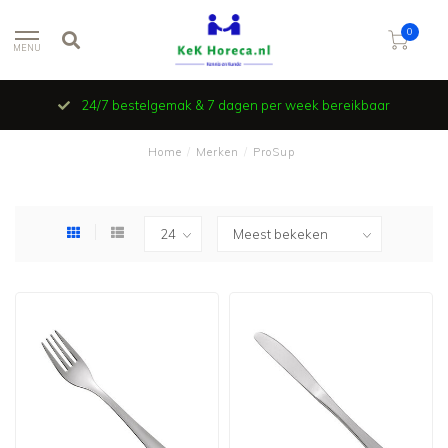
0
MENU
Vind je niet wat je zoekt en wil je ook niet verder zoeken ? Stuur
een e-mail en wij zoeken ‘t voor je !
Home
/
Merken
/
ProSup