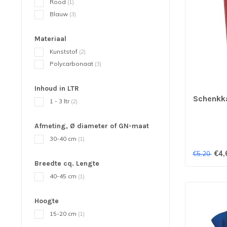
Rood
(1)
Blauw
(3)
Materiaal
Kunststof
(2)
Polycarbonaat
(3)
Inhoud in LTR
Schenkkan
1 - 3 ltr
(2)
Afmeting, Ø diameter of GN-maat
30-40 cm
(1)
€4,
€5,20
Breedte cq. Lengte
40-45 cm
(1)
Hoogte
15-20 cm
(1)