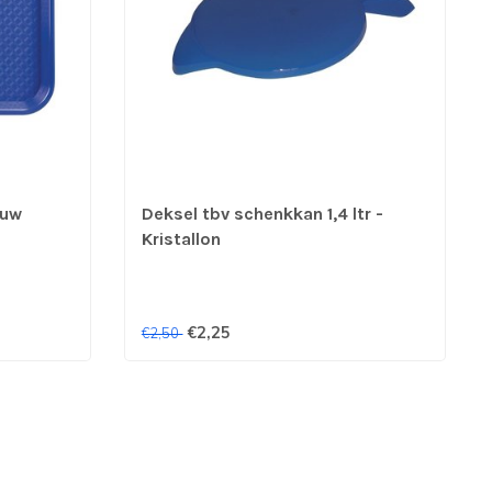
auw
Deksel tbv schenkkan 1,4 ltr -
Kristallon
€2,25
€2,50