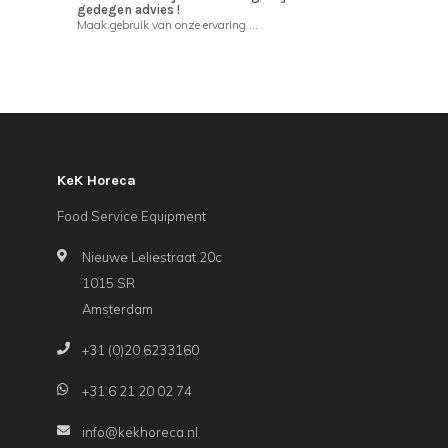
gedegen advies !
Maak gebruik van onze ervaring ...
KeK Horeca
Food Service Equipment
Nieuwe Leliestraat 20c
1015 SR
Amsterdam
+31 (0)20 6233160
+31 6 21 20 02 74
info@kekhoreca.nl