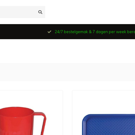
24/7 bestelgemak & 7 dagen per week ber