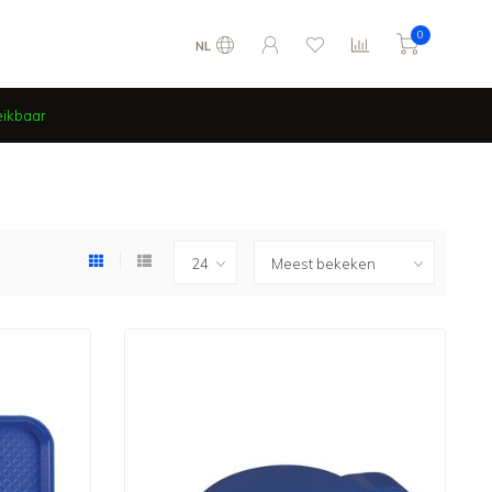
0
NL
eikbaar