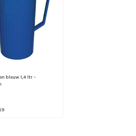
 blauw 1,4 ltr -
n
59