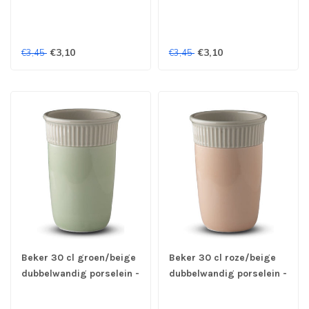
€3,10
€3,10
€3,45
€3,45
Beker 30 cl groen/beige
Beker 30 cl roze/beige
dubbelwandig porselein -
dubbelwandig porselein -
G. Benedikt | prijs & verp
G. Benedikt | prijs & verp
per 6 stuks
per 6 stuks