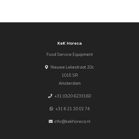
KeK Horeca
Food Service Equipment
Nieuwe Leliestraat 20c
1015 SR
Amsterdam
+31 (0)20 6233160
+31 6 21 20 02 74
info@kekhoreca.nl