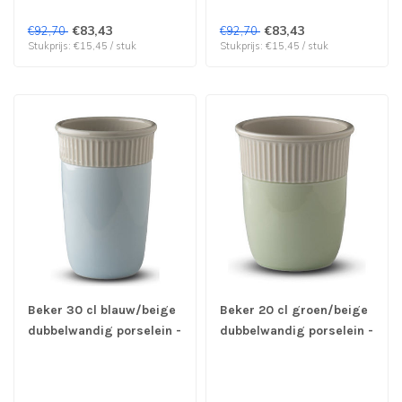
€83,43
€83,43
€92,70
€92,70
Stukprijs: €15,45 / stuk
Stukprijs: €15,45 / stuk
Beker 30 cl blauw/beige
Beker 20 cl groen/beige
dubbelwandig porselein -
dubbelwandig porselein -
G. Benedikt | prijs & verp
G. Benedikt | prijs & verp
per 6 stuks
per 6 stuks