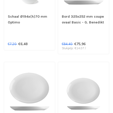
Schaal Ø194x(h)70 mm
Bord 325x252 mm coupe
Optimo
ovaal Basic - G. Benedikt
| prijs & verp per 6 stuks
€6,48
€75,96
€7,20
€84,40
Stukprijs: €14,07 /