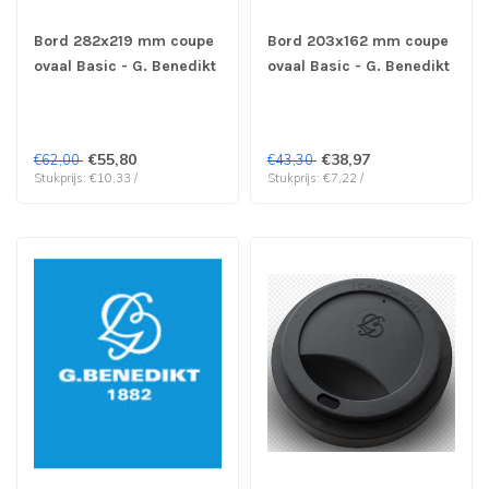
Bord 282x219 mm coupe
Bord 203x162 mm coupe
ovaal Basic - G. Benedikt
ovaal Basic - G. Benedikt
| prijs & verp per 6 stuks
| prijs & verp per 6 stuks
€55,80
€38,97
€62,00
€43,30
Stukprijs: €10,33 /
Stukprijs: €7,22 /