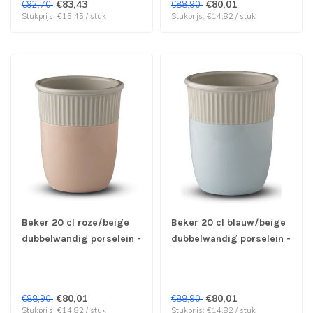
€83,43
€80,01
€92,70
€88,90
Stukprijs: €15,45 / stuk
Stukprijs: €14,82 / stuk
Beker 20 cl roze/beige
Beker 20 cl blauw/beige
dubbelwandig porselein -
dubbelwandig porselein -
G. Benedikt | prijs & verp
G. Benedikt | prijs & verp
per 6 stuks
per 6 stuks
€80,01
€80,01
€88,90
€88,90
Stukprijs: €14,82 / stuk
Stukprijs: €14,82 / stuk