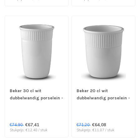
Beker 30 cl wit
Beker 20 cl wit
dubbelwandig porselein -
dubbelwandig porselein -
G. Benedikt | prijs & verp
G. Benedikt | prijs & verp
per 6 stuks
per 6 stuks
€67,41
€64,08
€74,90
€71,20
Stukprijs: €12,48 / stuk
Stukprijs: €11,87 / stuk