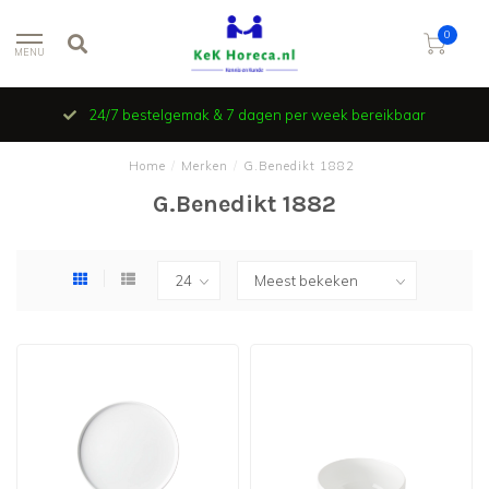
0
MENU
24/7 bestelgemak & 7 dagen per week bereikbaar
Home
/
Merken
/
G.Benedikt 1882
G.Benedikt 1882