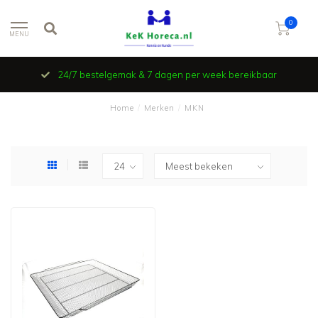
0
MENU
24/7 bestelgemak & 7 dagen per week bereikbaar
Home
/
Merken
/
MKN