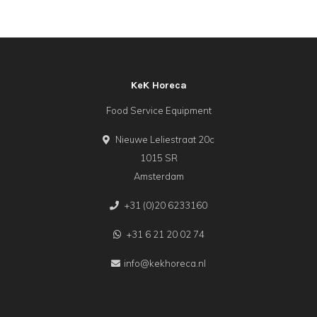
KeK Horeca
Food Service Equipment
Nieuwe Leliestraat 20c
1015 SR
Amsterdam
+31 (0)20 6233160
+31 6 21 20 02 74
info@kekhoreca.nl