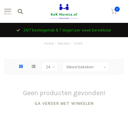
0
MENU
24/7 bestelgemak & 7 dagen per week bereikbaar
Home
/
Merken
/
OWK
Geen producten gevonden!
GA VERDER MET WINKELEN