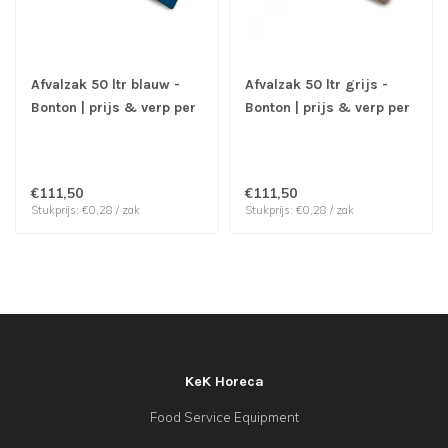
Afvalzak 50 ltr blauw -
Afvalzak 50 ltr grijs -
Bonton | prijs & verp per
Bonton | prijs & verp per
400 stuks
400 stuks
€111,50
€111,50
Stukprijs: €0,28 / zak
Stukprijs: €0,28 / zak
KeK Horeca
Food Service Equipment