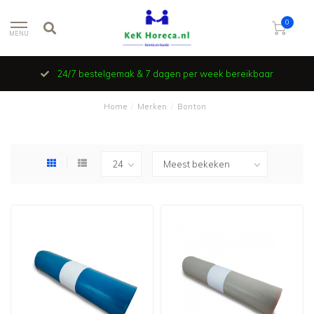
0
MENU
24/7 bestelgemak & 7 dagen per week bereikbaar
Home
/
Merken
/
Bonton