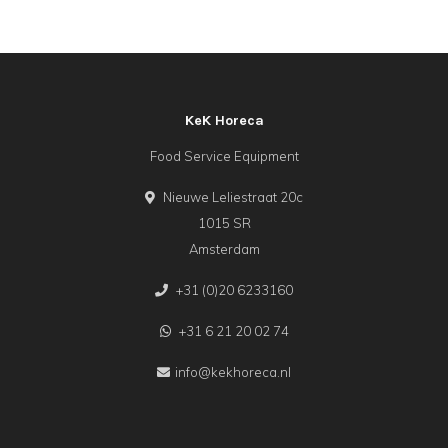
KeK Horeca
Food Service Equipment
Nieuwe Leliestraat 20c
1015 SR
Amsterdam
+31 (0)20 6233160
+31 6 21 20 02 74
info@kekhoreca.nl