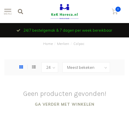
0
MENU
24/7 bestelgemak & 7 dagen per week bereikbaar
Home
/
Merken
/
Colpac
Geen producten gevonden!
GA VERDER MET WINKELEN