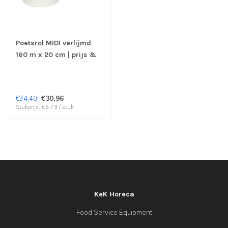
Poetsrol MIDI verlijmd
160 m x 20 cm | prijs &
verp per 6 stuk
€30,96
€34,40
Stukprijs: €5,73 / stuk
KeK Horeca
Food Service Equipment