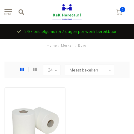
0
MENU
24/7 bestelgemak & 7 dagen per week bereikbaar
Home
/
Merken
/
Euro