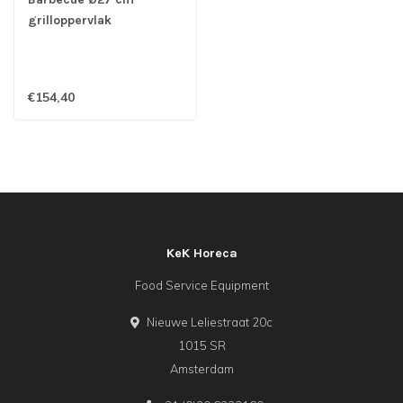
grilloppervlak
46,5x48x56 cm (bxdxh)
Premium 13 Inch -
Kamado
€154,40
KeK Horeca
Food Service Equipment
Nieuwe Leliestraat 20c
1015 SR
Amsterdam