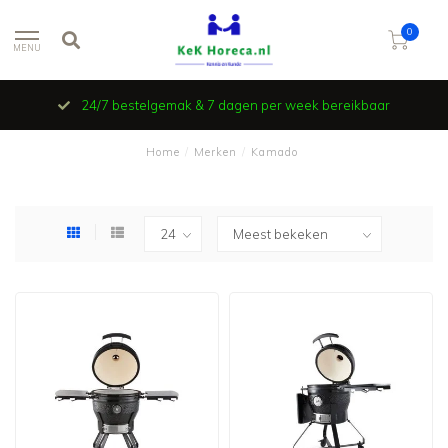
0
MENU
24/7 bestelgemak & 7 dagen per week bereikbaar
Home
/
Merken
/
Kamado