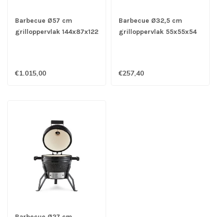
Barbecue Ø57 cm
Barbecue Ø32,5 cm
grilloppervlak 144x87x122
grilloppervlak 55x55x54
cm (bxdxh) Premium 26
cm (bxdxh) Premium 16
Inch - Kamado
Inch - Kamado
€1.015,00
€257,40
Barbecue Ø27 cm