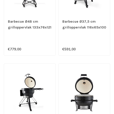
Barbecue Ø48 cm
Barbecue Ø37,5 cm
grilloppervlak 133x76x121
grilloppervlak 116x65x100
cm (bxdxh) Premium 22
cm (bxdxh) Premium 18
Inch - Kamado
Inch - Kamado
€779,00
€591,00