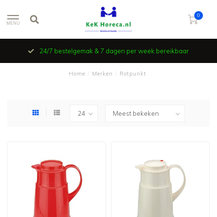
0
MENU
24/7 bestelgemak & 7 dagen per week bereikbaar
Home
/
Merken
/
Rotpunkt