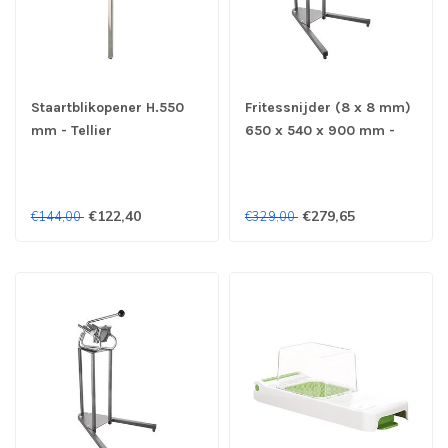
Staartblikopener H.550
Fritessnijder (8 x 8 mm)
mm - Tellier
650 x 540 x 900 mm -
Roestvrijstaal
€122,40
€279,65
€144,00
€329,00