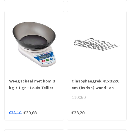
Weegschaal met kom 3
Glasophangrek 45x32x6
kg / 1 gr - Louis Tellier
cm (bxdxh) wand- en
plafondmodel
110050
verchroomd
€30,68
€23,20
€36,10