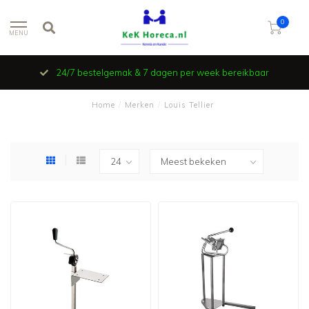
0
MENU
Vind je niet wat je zoekt en wi
 7 dagen per week bereikbaar
een e-mail en wij
Home
/
Merken
/
Louis Tellier