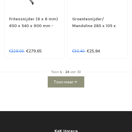
Fritessnijder (6 x 6 mm)
Groentesnijder/
650 x 540 x 900 mm -
Mandoline 285 x 105 x
Roestvrijstaal
102 mm - Louis Tellier
€279,65
€25,84
€329,00
€30,40
Toon
1
-
24
van 38
Toon meer
KeK Horeca