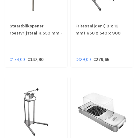
Staartblikopener
Fritessnijder (13 x 13
roestvrijstaal H.550 mm -
mm) 650 x 540 x 900
Tellier
mm - Roestvrijstaal
€147,90
€279,65
€174,00
€329,00