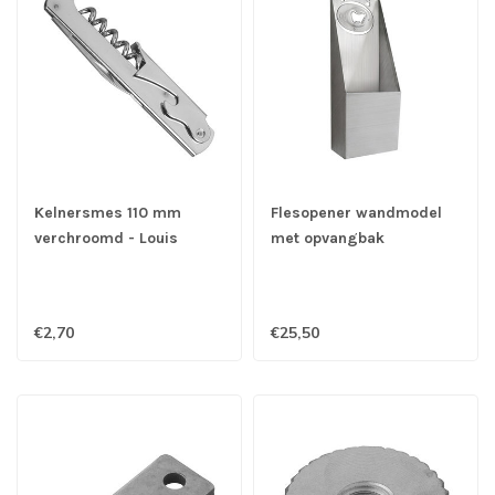
Kelnersmes 110 mm
Flesopener wandmodel
verchroomd - Louis
met opvangbak
Tellier
roestvrijstaal - Louis
Tellier
€2,70
€25,50