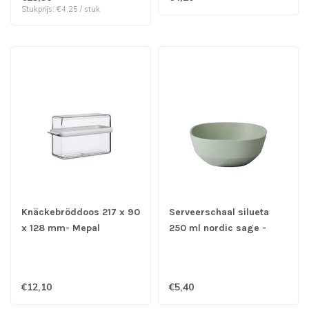
Stukprijs: €4,25 / stuk
Knäckebröddoos 217 x 90
Serveerschaal silueta
x 128 mm- Mepal
250 ml nordic sage -
Mepal
€12,10
€5,40