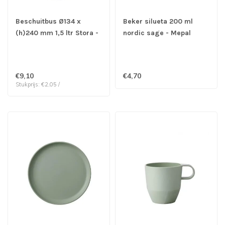
Beschuitbus Ø134 x
Beker silueta 200 ml
(h)240 mm 1,5 ltr Stora -
nordic sage - Mepal
Mepal
€9,10
€4,70
Stukprijs: €2,05 /