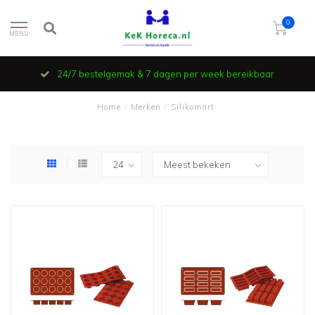
0
MENU
24/7 bestelgemak & 7 dagen per week bereikbaar
Home
/
Merken
/
Silikomart