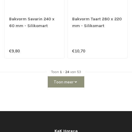
Bakvorm Savarin 240 x
Bakvorm Taart 280 x 220
60 mm - Silikomart
mm - Silikomart
€9,80
€10,70
Toon
1
-
24
van 53
Toon meer
KeK Horeca