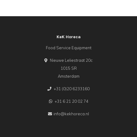
KeK Horeca
Food Service Equipment
Nieuwe Leliestraat 20c
1015 SR
Amsterdam
+31 (0)20 6233160
+31 6 21 20 02 74
info@kekhoreca.nl