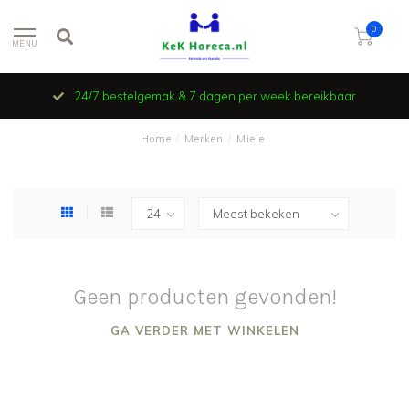
0
MENU
24/7 bestelgemak & 7 dagen per week bereikbaar
Home
/
Merken
/
Miele
Geen producten gevonden!
GA VERDER MET WINKELEN