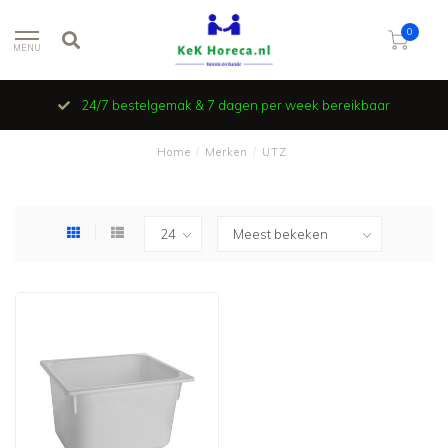
0
MENU
24/7 bestelgemak & 7 dagen per week bereikbaar
Home
/
Merken
/
UTZ