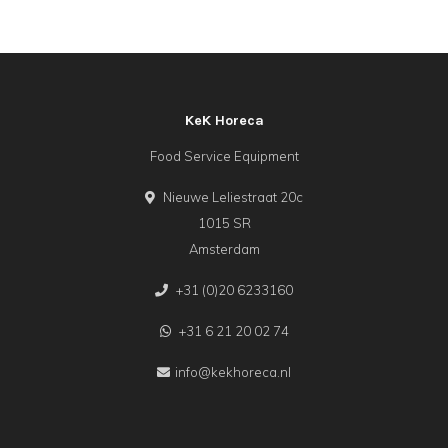
KeK Horeca
Food Service Equipment
Nieuwe Leliestraat 20c
1015 SR
Amsterdam
+31 (0)20 6233160
+31 6 21 20 02 74
info@kekhoreca.nl