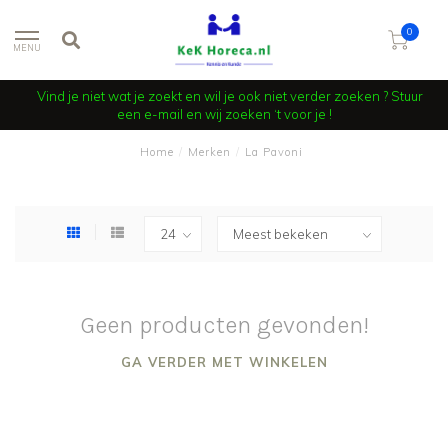
0
MENU
Vind je niet wat je zoekt en wil je ook niet verder zoeken ? Stuur
een e-mail en wij zoeken ‘t voor je !
Home
/
Merken
/
La Pavoni
Geen producten gevonden!
GA VERDER MET WINKELEN