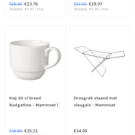
€23,76
€29,07
€26,40
€32,30
Stukprijs: €4,40 / stuk
Stukprijs: €5,38 / stuk
Kop 20 cl breed
Droogrek staand met
Budgetline - Mammoet |
vleugels - Mammoet
prijs & verp per 6 stuks
€15,21
€14,00
€16,90