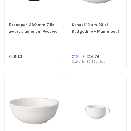
Braadpan 280 mm 7 ltr
Schaal 12 cm 26 cl
zwart aluminium Vesuvio
Budgetline - Mammoet |
prijs & verp per 6 stuks
€49,10
€16,74
€18,60
Stukprijs: €3,10 / stuk