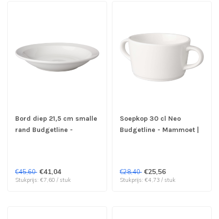
Bord diep 21,5 cm smalle
Soepkop 30 cl Neo
rand Budgetline -
Budgetline - Mammoet |
Mammoet | prijs & verp
prijs & verp per 6 stuks
per 6 stuks
€41,04
€25,56
€45,60
€28,40
Stukprijs: €7,60 / stuk
Stukprijs: €4,73 / stuk