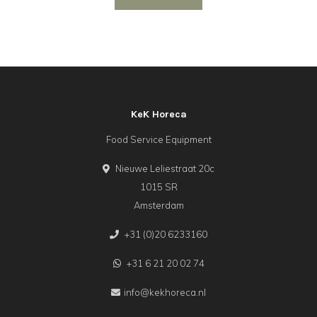
KeK Horeca
Food Service Equipment
Nieuwe Leliestraat 20c
1015 SR
Amsterdam
+31 (0)20 6233160
+31 6 21 20 02 74
info@kekhoreca.nl