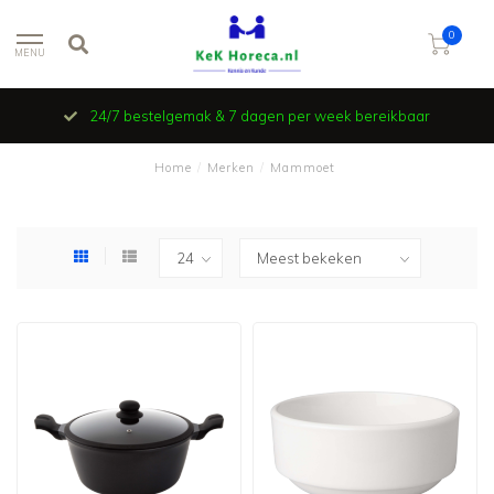
0
MENU
24/7 bestelgemak & 7 dagen per week bereikbaar
Home
/
Merken
/
Mammoet