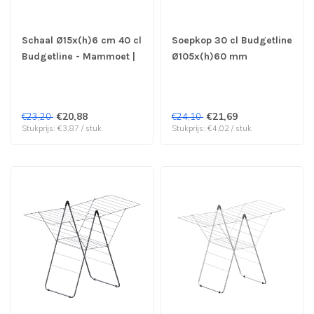
Schaal Ø15x(h)6 cm 40 cl
Soepkop 30 cl Budgetline
Budgetline - Mammoet |
Ø105x(h)60 mm
prijs & verp per 6 stuks
Mammoet| prijs & verp
per 6 stuks
€20,88
€21,69
€23,20
€24,10
Stukprijs: €3,87 / stuk
Stukprijs: €4,02 / stuk