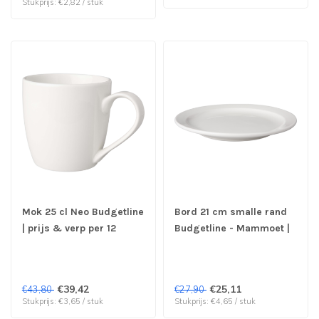
Stukprijs: €2,82 / stuk
Mok 25 cl Neo Budgetline
Bord 21 cm smalle rand
| prijs & verp per 12
Budgetline - Mammoet |
stuks
prijs & verp per 6 stuks
€39,42
€25,11
€43,80
€27,90
Stukprijs: €3,65 / stuk
Stukprijs: €4,65 / stuk