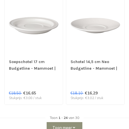
Soepschotel 17 cm
Schotel 14,5 cm Neo
Budgetline - Mammoet |
Budgetline - Mammoet |
prijs & verp per 6 stuks
prijs & verp per 6 stuks
€16,65
€16,29
€18,50
€18,10
Stukprijs: €3,08 / stuk
Stukprijs: €3,02 / stuk
Toon
1
-
24
van 30
Toon meer