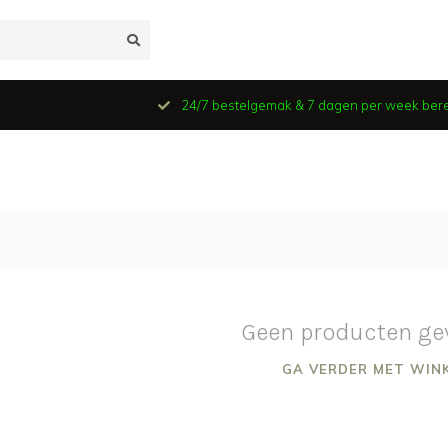
24/7 bestelgemak & 7 dagen per week ber
Geen producten ge
GA VERDER MET WIN