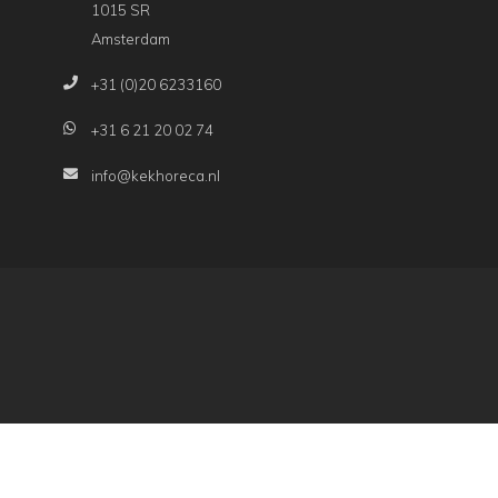
1015 SR
Amsterdam
+31 (0)20 6233160
+31 6 21 20 02 74
info@kekhoreca.nl