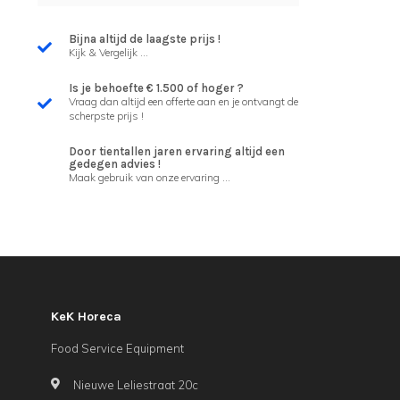
Bijna altijd de laagste prijs !
Kijk & Vergelijk ...
Is je behoefte € 1.500 of hoger ?
Vraag dan altijd een offerte aan en je ontvangt de
scherpste prijs !
Door tientallen jaren ervaring altijd een
gedegen advies !
Maak gebruik van onze ervaring ...
KeK Horeca
Food Service Equipment
Nieuwe Leliestraat 20c