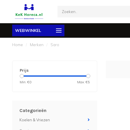
WEBWINKEL
Home
/
Merken
/
Saro
Prijs
Min: €
0
Max: €
5
Categorieën
Koelen & Vriezen