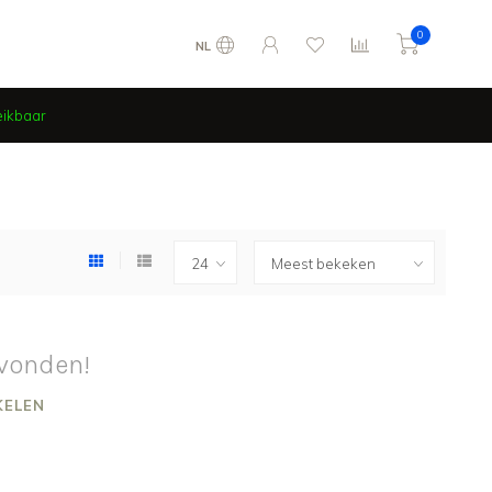
0
NL
eikbaar
vonden!
KELEN