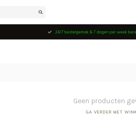
24/7 bestelgemak & 7 dagen per week ber
Geen producten ge
GA VERDER MET WIN