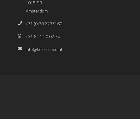
1015 SR
Amsterdam
+31 (0)20 6233160
+31 6 21 20 02 74
info@kekhoreca.nl