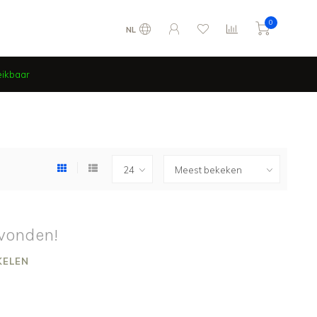
0
NL
eikbaar
vonden!
KELEN