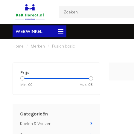
WEBWINKEL
Home
/
Merken
/
Fusion basic
Prijs
Min: €
0
Max: €
5
Categorieën
Koelen & Vriezen