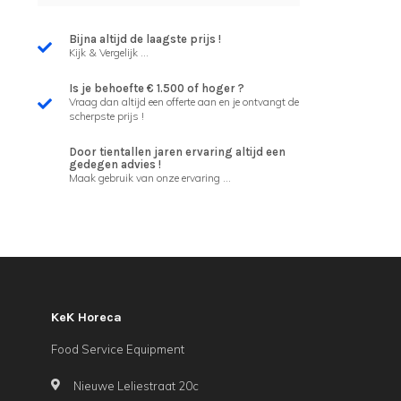
Bijna altijd de laagste prijs !
Kijk & Vergelijk ...
Is je behoefte € 1.500 of hoger ?
Vraag dan altijd een offerte aan en je ontvangt de
scherpste prijs !
Door tientallen jaren ervaring altijd een
gedegen advies !
Maak gebruik van onze ervaring ...
KeK Horeca
Food Service Equipment
Nieuwe Leliestraat 20c