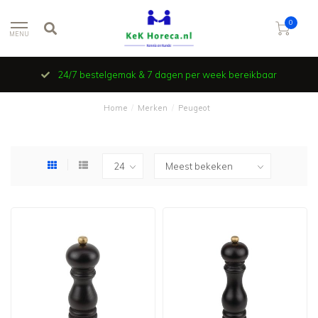
0
MENU
24/7 bestelgemak & 7 dagen per week bereikbaar
Home
/
Merken
/
Peugeot