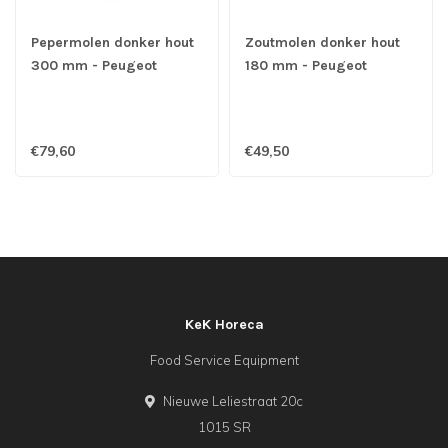
Pepermolen donker hout
Zoutmolen donker hout
300 mm - Peugeot
180 mm - Peugeot
€79,60
€49,50
KeK Horeca
Food Service Equipment
Nieuwe Leliestraat 20c
1015 SR