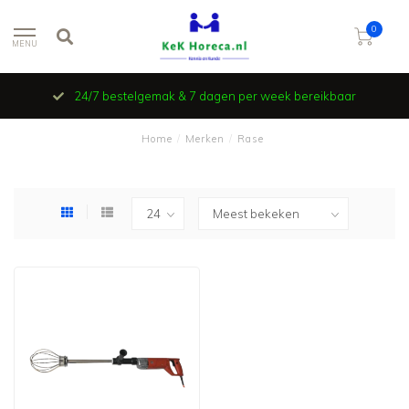
0
MENU
24/7 bestelgemak & 7 dagen per week bereikbaar
Home
/
Merken
/
Rase