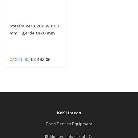
Staafmixer 1.200 W 600
mm - garde Ø170 mm
Super 600 - Rase
€2.493,05
€2.933,00
KeK Horeca
Food Service Equipment
Nieuwe Leliestraat 20c