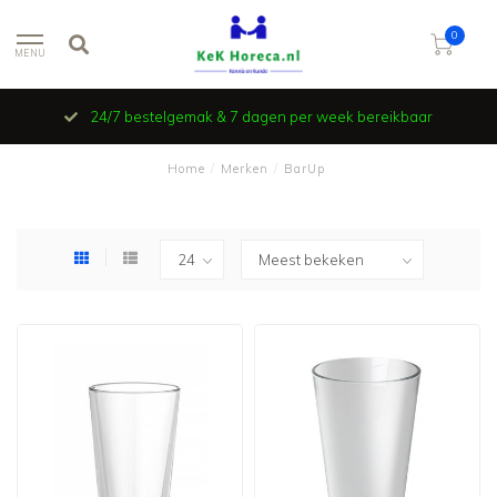
0
MENU
24/7 bestelgemak & 7 dagen per week bereikbaar
Home
/
Merken
/
BarUp