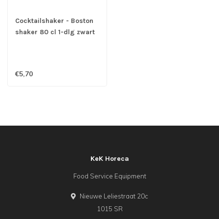
Cocktailshaker - Boston
shaker 80 cl 1-dlg zwart
zonder glas
roestvrijstaal - BarUp
€5,70
KeK Horeca
Food Service Equipment
Nieuwe Leliestraat 20c
1015 SR