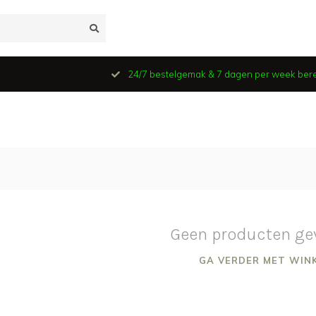
24/7 bestelgemak & 7 dagen per week ber
Geen producten ge
GA VERDER MET WIN