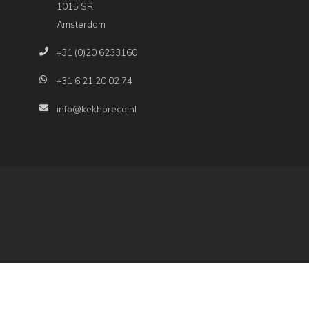
1015 SR
Amsterdam
+31 (0)20 6233160
+31 6 21 20 02 74
info@kekhoreca.nl