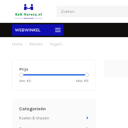
WEBWINKEL
Home
/
Merken
/
Vogel's
Prijs
Min: €
0
Max: €
5
Categorieën
Koelen & Vriezen