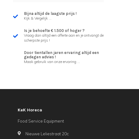
Bijna altijd de laagste prijs !
Kijk & Vergelijk ...
Is je behoefte € 1.500 of hoger ?
Vraag dan altijd een offerte aan en je ontvangt de
scherpste prijs !
Door tientallen jaren ervaring altijd een
gedegen advies !
Maak gebruik van onze ervaring ...
KeK Horeca
Food Service Equipment
Nieuwe Leliestraat 20c