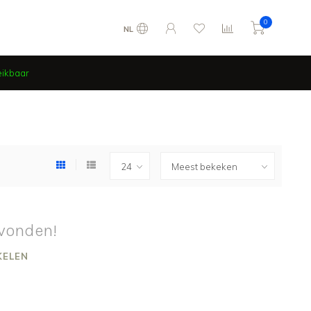
0
NL
eikbaar
vonden!
KELEN