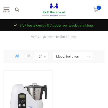
0
MENU
24/7 bestelgemak & 7 dagen per week bereikbaar
Home
/
Merken
/
Evolution Mix