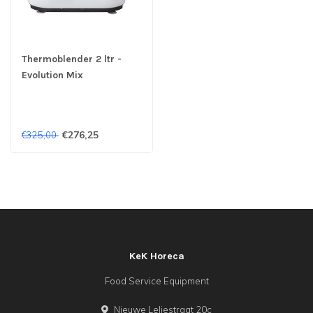
Thermoblender 2 ltr -
Evolution Mix
€276,25
€325,00
KeK Horeca
Food Service Equipment
Nieuwe Leliestraat 20c