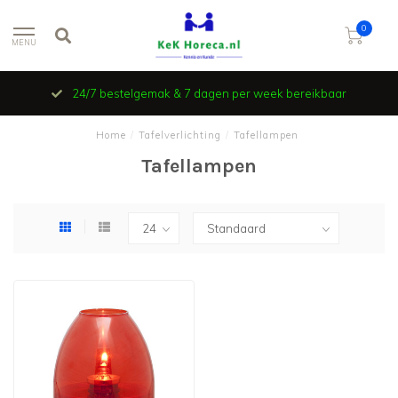
0
MENU
24/7 bestelgemak & 7 dagen per week bereikbaar
Home
/
Tafelverlichting
/
Tafellampen
Tafellampen