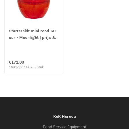
Starterskit mini rood 60
uur - Moonlight | prijs &
verp per 12 stuks
€171,00
Stukprijs: €14,25 / stuk
KeK Horeca
Food Service Equipment