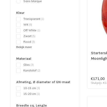
Sans Marque
Kleur
Transparant
(1)
Wit
(6)
Off White
(1)
Zwart
(5)
Rood
(3)
Bekijk meer
Startersk
Moonlight
Materiaal
stuks
Glas
(3)
Kunststof
(2)
€171,00
Afmeting, Ø diameter of GN-maat
Stukprijs: €1
10-15 cm
(3)
15-20 cm
(1)
Breedte cq. Lengte