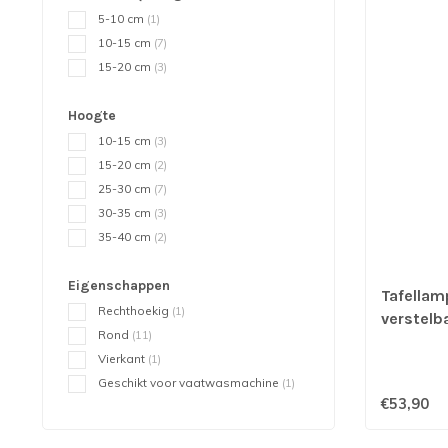
5-10 cm
(1)
10-15 cm
(7)
15-20 cm
(3)
Hoogte
10-15 cm
(3)
15-20 cm
(2)
25-30 cm
(7)
30-35 cm
(3)
35-40 cm
(2)
Eigenschappen
Tafellam
Rechthoekig
(1)
verstelb
Rond
(11)
Vierkant
(1)
Geschikt voor vaatwasmachine
(1)
€53,90