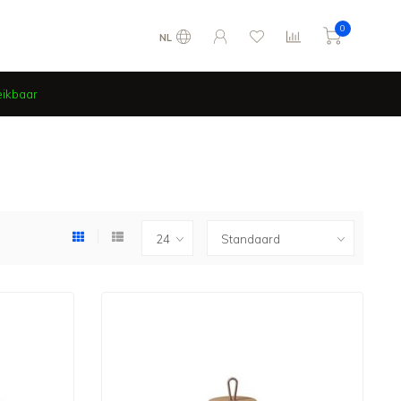
0
NL
eikbaar