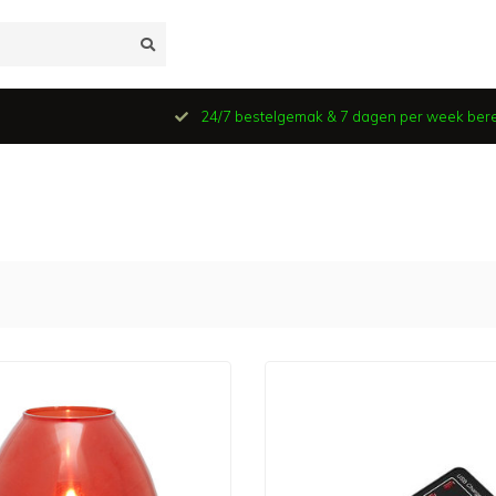
24/7 bestelgemak & 7 dagen per week ber