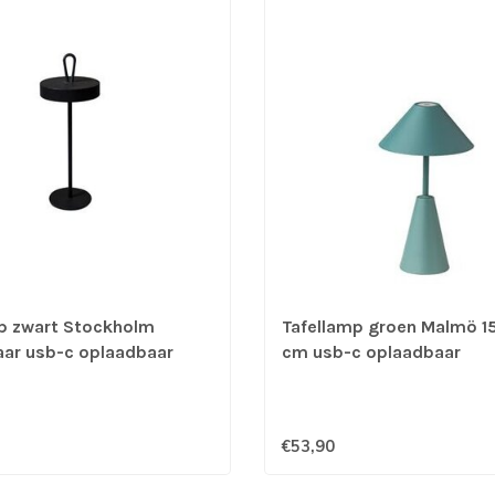
p zwart Stockholm
Tafellamp groen Malmö 1
aar usb-c oplaadbaar
cm usb-c oplaadbaar
€53,90