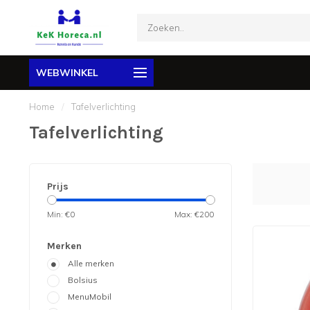
WEBWINKEL
Home
/
Tafelverlichting
Tafelverlichting
Prijs
Min: €
0
Max: €
200
Merken
Alle merken
Bolsius
MenuMobil