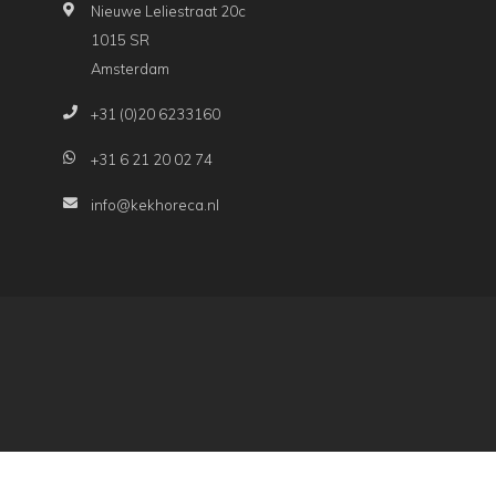
Nieuwe Leliestraat 20c
1015 SR
Amsterdam
+31 (0)20 6233160
+31 6 21 20 02 74
info@kekhoreca.nl