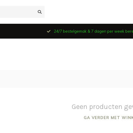
24/7 bestelgemak & 7 dagen per week ber
Geen producten ge
GA VERDER MET WIN