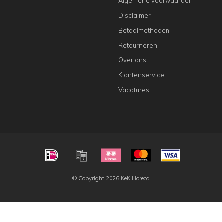
Algemene voorwaarden
Disclaimer
Betaalmethoden
Retourneren
Over ons
Klantenservice
Vacatures
© Copyright 2026 KeK Horeca