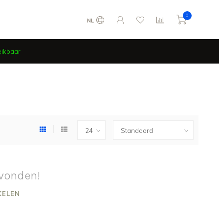
0
NL
eikbaar
vonden!
KELEN