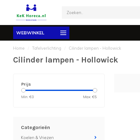
WEBWINKEL
Home
/
Tafelverlichting
/
Cilinder lampen - Hollowick
Cilinder lampen - Hollowick
Prijs
Min: €
0
Max: €
5
Categorieën
Koelen & Vriezen