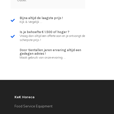
Outlet
Bijna altijd de laagste prijs !
Kijk & Vergelijk ...
Is je behoefte € 1.500 of hoger ?
Vraag dan altijd een offerte aan en je ontvangt de
scherpste prijs !
Door tientallen jaren ervaring altijd een
gedegen advies !
Maak gebruik van onze ervaring ...
KeK Horeca
Food Service Equipment