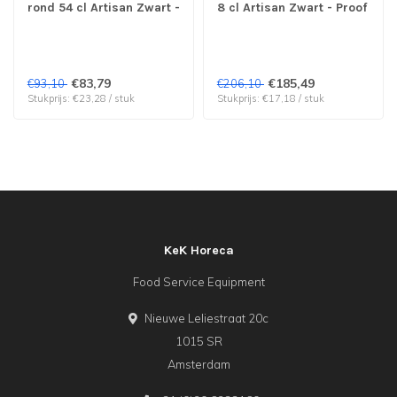
rond 54 cl Artisan Zwart -
8 cl Artisan Zwart - Proof
Proof by Cosy & Trendy |
by Cosy & Trendy | prijs
prijs & verp per 4 stuks
& verp per 12 stuks
€83,79
€185,49
€93,10
€206,10
Stukprijs: €23,28 / stuk
Stukprijs: €17,18 / stuk
KeK Horeca
Food Service Equipment
Nieuwe Leliestraat 20c
1015 SR
Amsterdam