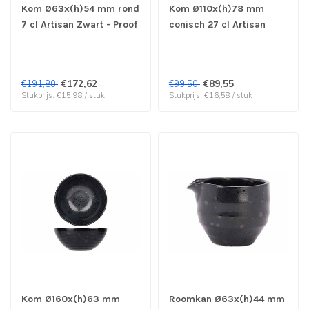
Kom Ø63x(h)54 mm rond
Kom Ø110x(h)78 mm
7 cl Artisan Zwart - Proof
conisch 27 cl Artisan
by Cosy & Trendy | prijs
Zwart - Proof by Cosy &
& verp per 12 stuks
Trendy | prijs & verp per
6 stuks
€172,62
€89,55
€191,80
€99,50
Stukprijs: €15,98 / stuk
Stukprijs: €16,58 / stuk
Kom Ø160x(h)63 mm
Roomkan Ø63x(h)44 mm