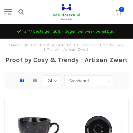
0
MENU
24/7 bestelgemak & 7 dagen per week bereikbaar
Home
/
NIEUW IN ONS ASSORTIMENT
/
Servies
/
Proof by Cosy
& Trendy - Artisan Zwart
Proof by Cosy & Trendy - Artisan Zwart