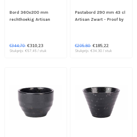
Bord 360x200 mm
Pastabord 290 mm 43 cl
rechthoekig Artisan
Artisan Zwart - Proof by
Zwart - Proof by Cosy &
Cosy & Trendy | prijs &
Trendy | prijs & verp per
verp per 6 stuks
6 stuks
€310,23
€185,22
€344,70
€205,80
Stukprijs: €57,45 / stuk
Stukprijs: €34,30 / stuk