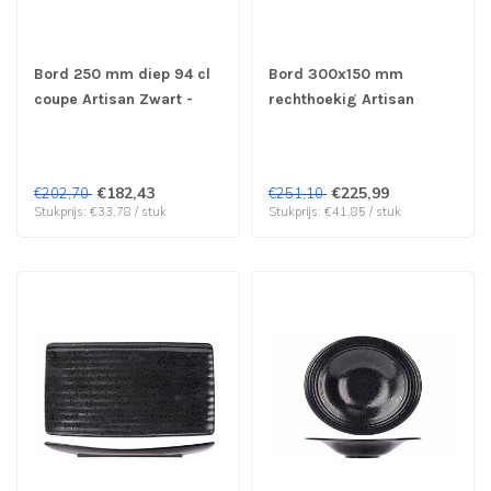
Bord 250 mm diep 94 cl
Bord 300x150 mm
coupe Artisan Zwart -
rechthoekig Artisan
Proof by Cosy & Trendy |
Zwart - Proof by Cosy &
prijs & verp per 6 stuks
Trendy | prijs & verp per
6 stuks
€182,43
€225,99
€202,70
€251,10
Stukprijs: €33,78 / stuk
Stukprijs: €41,85 / stuk