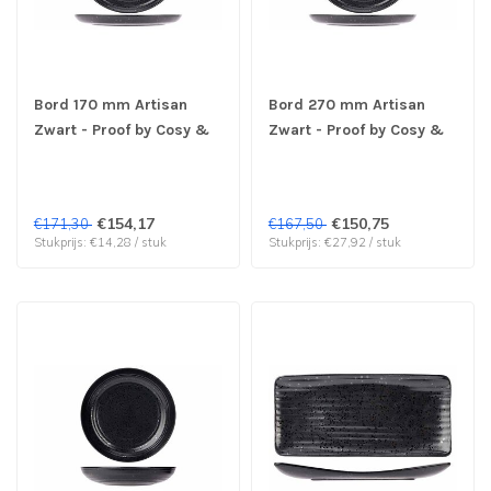
Bord 170 mm Artisan
Bord 270 mm Artisan
Zwart - Proof by Cosy &
Zwart - Proof by Cosy &
Trendy | prijs & verp per
Trendy | prijs & verp per
12 stuks
6 stuks
€154,17
€150,75
€171,30
€167,50
Stukprijs: €14,28 / stuk
Stukprijs: €27,92 / stuk