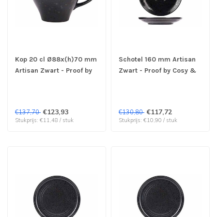
Kop 20 cl Ø88x(h)70 mm
Schotel 160 mm Artisan
Artisan Zwart - Proof by
Zwart - Proof by Cosy &
Cosy & Trendy | prijs &
Trendy | prijs & verp per
verp per 12 stuks
12 stuks
€123,93
€117,72
€137,70
€130,80
Stukprijs: €11,48 / stuk
Stukprijs: €10,90 / stuk