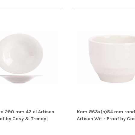
d 290 mm 43 cl Artisan
Kom Ø63x(h)54 mm rond 
oof by Cosy & Trendy |
Artisan Wit - Proof by Co
erp per 6 stuks
Trendy | prijs & verp per 