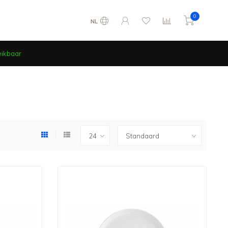
0
NL
eikbaar