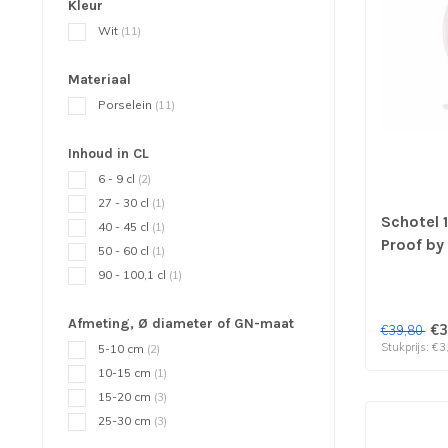
Kleur
Wit
(11)
Materiaal
Porselein
(11)
Inhoud in CL
6 - 9 cl
(2)
27 - 30 cl
(1)
Schotel 
40 - 45 cl
(1)
Proof by
50 - 60 cl
(1)
verp per
90 - 100,1 cl
(1)
Afmeting, Ø diameter of GN-maat
€3
€39,80
Stukprijs: €3
5-10 cm
(2)
10-15 cm
(1)
15-20 cm
(3)
25-30 cm
(3)