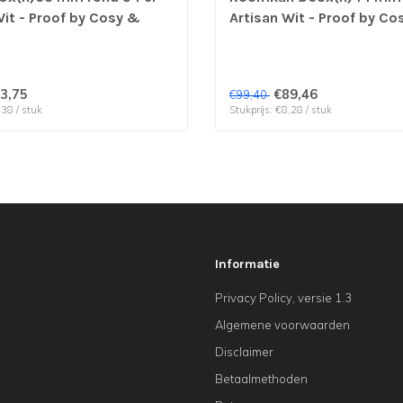
Wit - Proof by Cosy &
Artisan Wit - Proof by Co
prijs & verp per 4 stuks
Trendy | prijs & verp per 
3,75
€89,46
€99,40
,38 / stuk
Stukprijs: €8,28 / stuk
Informatie
Privacy Policy, versie 1.3
Algemene voorwaarden
Disclaimer
Betaalmethoden