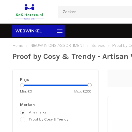
WEBWINKEL
Home
/
NIEUW IN ONS ASSORTIMENT
/
Servies
/
Proof by C
Proof by Cosy & Trendy - Artisan
Prijs
Min: €
0
Max: €
200
Merken
Alle merken
Proof by Cosy & Trendy