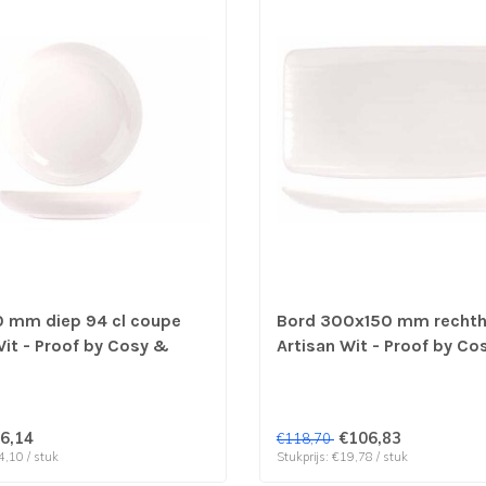
 mm diep 94 cl coupe
Bord 300x150 mm rechth
Wit - Proof by Cosy &
Artisan Wit - Proof by Co
prijs & verp per 6 stuks
Trendy | prijs & verp per 
6,14
€106,83
€118,70
4,10 / stuk
Stukprijs: €19,78 / stuk