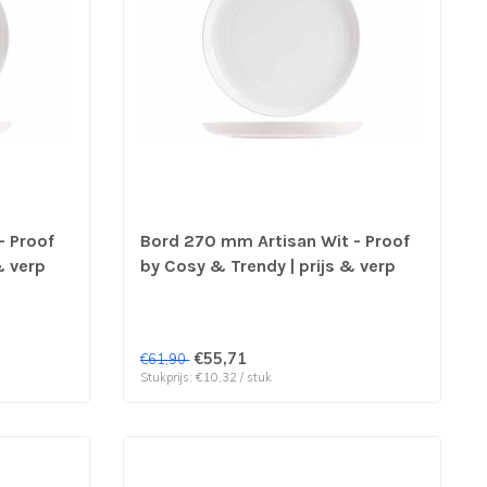
- Proof
Bord 270 mm Artisan Wit - Proof
& verp
by Cosy & Trendy | prijs & verp
per 6 stuks
€55,71
€61,90
Stukprijs: €10,32 / stuk