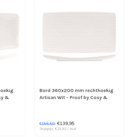
oekig
Bord 360x200 mm rechthoekig
sy &
Artisan Wit - Proof by Cosy &
6 stuks
Trendy | prijs & verp per 6 stuks
€139,95
€155,50
Stukprijs: €25,92 / stuk