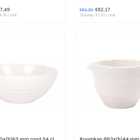
7,49
€82,17
€91,30
4,35 / stuk
Stukprijs: €7,61 / stuk
0x(h)63 mm rond 54 cl
Roomkan Ø63x(h)44 mm 