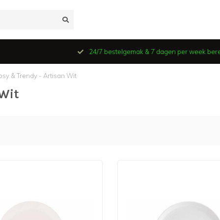
24/7 bestelgemak & 7 dagen per week ber
osy & Trendy - Artisan Wit
 Wit