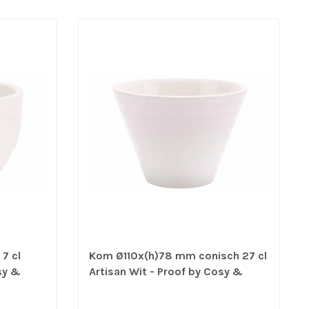
7 cl
Kom Ø110x(h)78 mm conisch 27 cl
sy &
Artisan Wit - Proof by Cosy &
12 stuks
Trendy | prijs & verp per 6 stuks