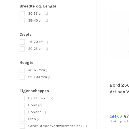
Breedte cq. Lengte
30-35 cm
(1)
35-40 cm
(1)
Diepte
15-20 cm
(1)
20-25 cm
(1)
Hoogte
40-65 mm
(3)
65-100 mm
(1)
Bord 250
Eigenschappen
Artisan 
Trendy | 
Rechthoekig
(2)
Rond
(7)
Conisch
(1)
€7
€84,60
Diep
(2)
Stukprijs: €1
Geschikt voor vaatwasmachine
(11)