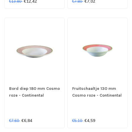
€12,42
€7,02
€13,80
€7,80
Bord diep 180 mm Cosmo
Fruitschaaltje 130 mm
roze - Continental
Cosmo roze - Continental
€6,84
€4,59
€7,60
€5,10