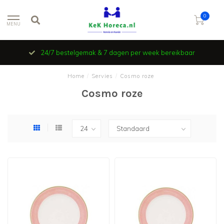
0
MENU
24/7 bestelgemak & 7 dagen per week bereikbaar
Home
/
Servies
/
Cosmo roze
Cosmo roze