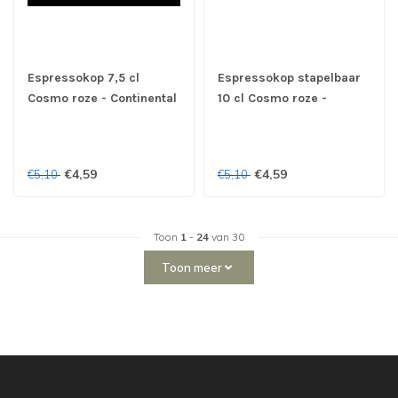
Espressokop 7,5 cl
Espressokop stapelbaar
Cosmo roze - Continental
10 cl Cosmo roze -
Continental
€4,59
€4,59
€5,10
€5,10
Toon
1
-
24
van 30
Toon meer