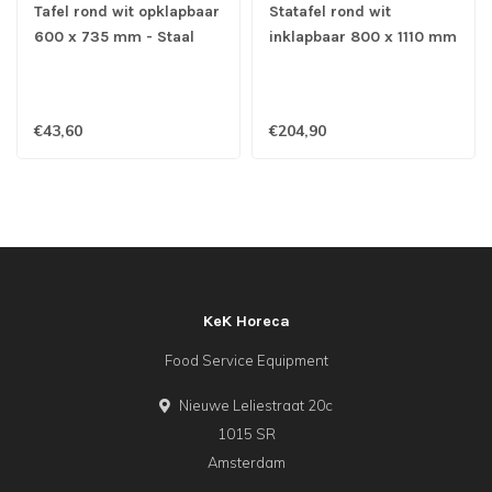
Tafel rond wit opklapbaar
Statafel rond wit
600 x 735 mm - Staal
inklapbaar 800 x 1110 mm
- Staal
€43,60
€204,90
KeK Horeca
Food Service Equipment
Nieuwe Leliestraat 20c
1015 SR
Amsterdam