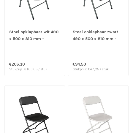
Stoel opklapbaar wit 490
Stoel opklapbaar zwart
x 500 x 810 mm -
490 x 500 x 810 mm -
Polypropyleen | prijs &
Polypropyleen | prijs &
verp per 2 stuks
verp per 2 stuks
€206,10
€94,50
Stukprijs: €103,05 / stuk
Stukprijs: €47,25 / stuk