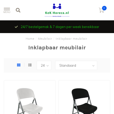
0
MENU
24/7 bestelgemak & 7 dagen per week bereikbaar
Home
/
Meubilair
/
Inklapbaar meubilair
Inklapbaar meubilair