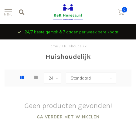
0
MENU
24/7 bestelgemak & 7 dagen per week bereikbaar
Home
/
Huishoudelijk
Huishoudelijk
Geen producten gevonden!
GA VERDER MET WINKELEN