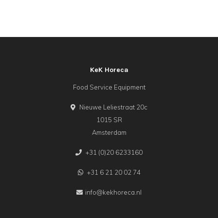
KeK Horeca
Food Service Equipment
Nieuwe Leliestraat 20c
1015 SR
Amsterdam
+31 (0)20 6233160
+31 6 21 20 02 74
info@kekhoreca.nl