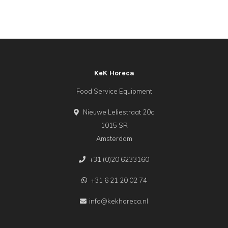
KeK Horeca
Food Service Equipment
Nieuwe Leliestraat 20c
1015 SR
Amsterdam
+31 (0)20 6233160
+31 6 21 20 02 74
info@kekhoreca.nl