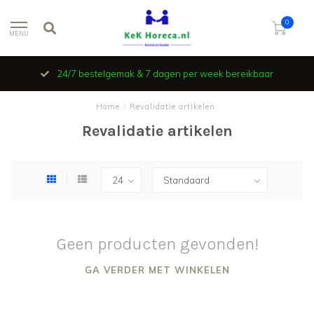
0
MENU
24/7 bestelgemak & 7 dagen per week bereikbaar
Home
/
Revalidatie artikelen
Revalidatie artikelen
Geen producten gevonden!
GA VERDER MET WINKELEN