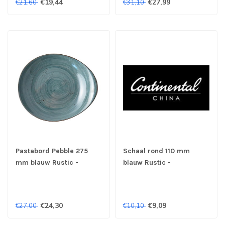
€19,44
€27,99
€21,60
€31,10
Pastabord Pebble 275
Schaal rond 110 mm
mm blauw Rustic -
blauw Rustic -
Continental
Continental
€24,30
€9,09
€27,00
€10,10