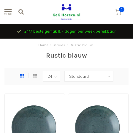
0
MENU
Vind je niet wat je zoekt en wil je ook niet verder zoeken ? Stuur
een e-mail en wij zoeken ‘t voor je !
Home
/
Servies
/
Rustic blauw
Rustic blauw