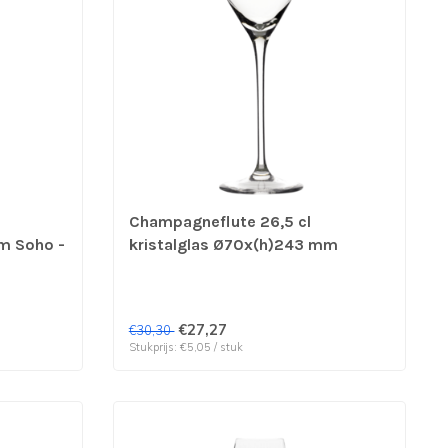
Champagneflute 26,5 cl
mm Soho -
kristalglas Ø70x(h)243 mm
6 stuks
Exquisit Royal - Stolzle | prijs &
verp per 6 stuks
€27,27
€30,30
Stukprijs: €5,05 / stuk