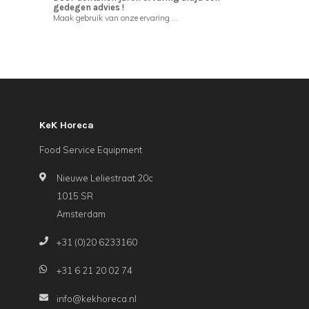
gedegen advies !
Maak gebruik van onze ervaring ...
KeK Horeca
Food Service Equipment
Nieuwe Leliestraat 20c
1015 SR
Amsterdam
+31 (0)20 6233160
+31 6 21 20 02 74
info@kekhoreca.nl