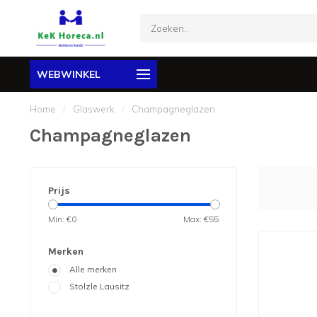
WEBWINKEL
Home
/
Glaswerk
/
Champagneglazen
Champagneglazen
Prijs
Min: €
0
Max: €
55
Merken
Alle merken
Stolzle Lausitz