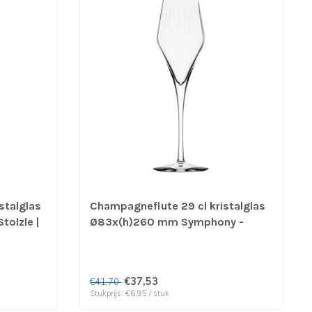
stalglas
Champagneflute 29 cl kristalglas
olzle |
Ø83x(h)260 mm Symphony -
Stolzle | prijs & verp per 6 stuks
€37,53
€41,70
Stukprijs: €6,95 / stuk