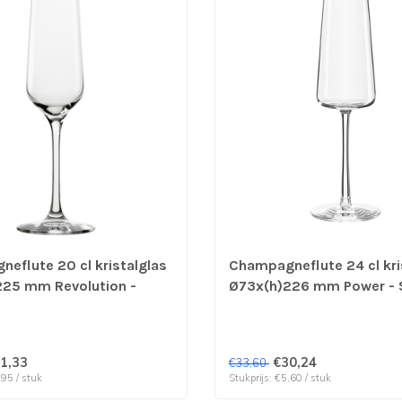
eflute 20 cl kristalglas
Champagneflute 24 cl kri
25 mm Revolution -
Ø73x(h)226 mm Power - St
 prijs & verp per 6 stuks
prijs & verp per 6 stuks
1,33
€30,24
€33,60
,95 / stuk
Stukprijs: €5,60 / stuk