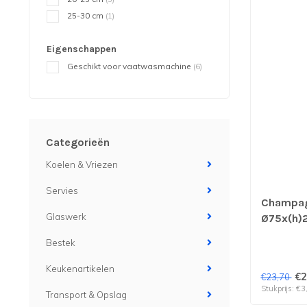
25-30 cm
(1)
Eigenschappen
Geschikt voor vaatwasmachine
(6)
Categorieën
Koelen & Vriezen
Servies
Champagn
Glaswerk
Ø75x(h)2
Stolzle |
Bestek
Keukenartikelen
€2
€23,70
Stukprijs: €3
Transport & Opslag