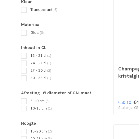
Kleur
Transparant
(6)
Materiaal
Glas
(6)
Inhoud in CL
18 - 21 cl
(1)
24 - 27 cl
(2)
Champag
27 - 30 cl
(2)
kristalg
30 - 35 cl
(1)
- Stolzle
Afmeting, Ø diameter of GN-maat
5-10 cm
(5)
€4
€50,10
Stukprijs: €8
10-15 cm
(1)
Hoogte
15-20 cm
(2)
20-25 cm
(3)