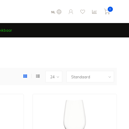
0
NL
eikbaar