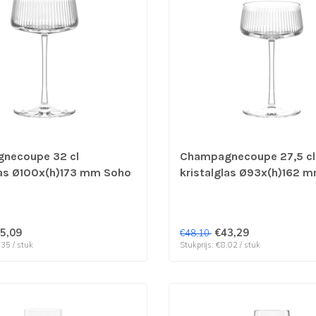
necoupe 32 cl
Champagnecoupe 27,5 cl
las Ø100x(h)173 mm Soho
kristalglas Ø93x(h)162 
 | prijs & verp per 6 stuks
Stolzle | prijs & verp per 
5,09
€43,29
€48,10
,35 / stuk
Stukprijs: €8,02 / stuk