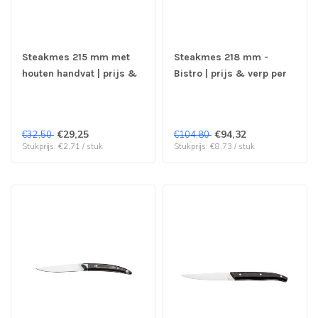
Steakmes 215 mm met
Steakmes 218 mm -
houten handvat | prijs &
Bistro | prijs & verp per
verp per 12 stuks
12 stuks
€29,25
€94,32
€32,50
€104,80
Stukprijs: €2,71 / stuk
Stukprijs: €8,73 / stuk