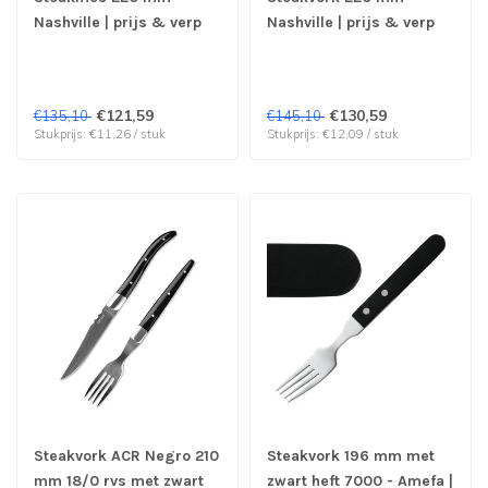
Nashville | prijs & verp
Nashville | prijs & verp
per 12 stuks
per 12 stuks
€121,59
€130,59
€135,10
€145,10
Stukprijs: €11,26 / stuk
Stukprijs: €12,09 / stuk
Steakvork ACR Negro 210
Steakvork 196 mm met
mm 18/0 rvs met zwart
zwart heft 7000 - Amefa |