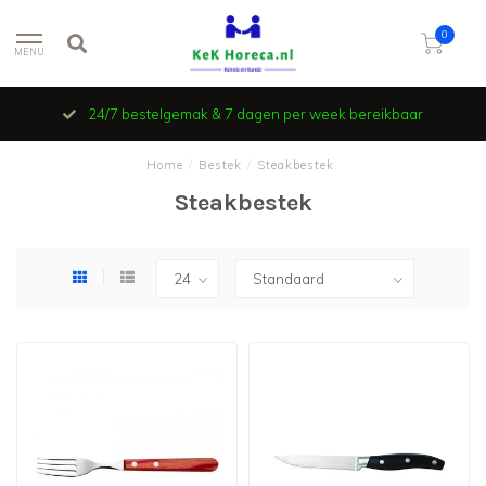
0
MENU
24/7 bestelgemak & 7 dagen per week bereikbaar
Home
/
Bestek
/
Steakbestek
Steakbestek