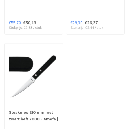
houten heft - Comas |
prijs & verp per 12 stuks
prijs & verp per 6 stuks
€50,13
€26,37
€55,70
€29,30
Stukprijs: €8,63 / stuk
Stukprijs: €2,44 / stuk
Steakmes 210 mm met
zwart heft 7000 - Amefa |
prijs & verp per 12 stuks