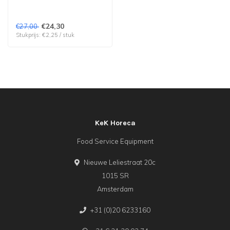
€24,30
€27,00
Stukprijs: €2,25 / stuk
KeK Horeca
Food Service Equipment
Nieuwe Leliestraat 20c
1015 SR
Amsterdam
+31 (0)20 6233160