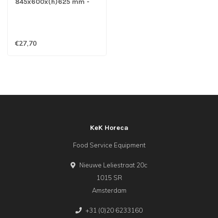
845x600x(h)625 mm -
Hendi
€27,70
KeK Horeca
Food Service Equipment
Nieuwe Leliestraat 20c
1015 SR
Amsterdam
+31 (0)20 6233160