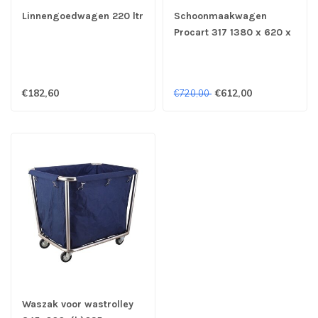
Linnengoedwagen 220 ltr
Schoonmaakwagen
Procart 317 1380 x 620 x
1080 mm (bxdxh) -
Combisteel
€182,60
€612,00
€720,00
Waszak voor wastrolley