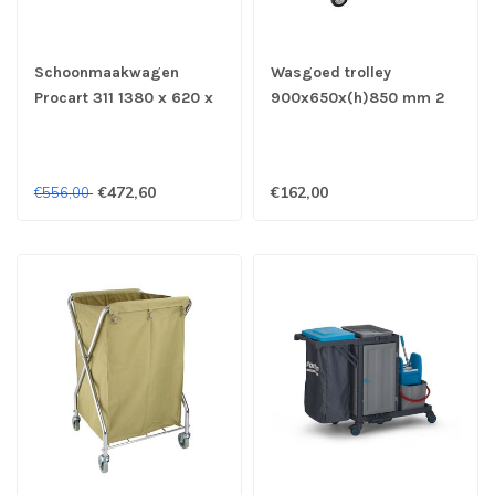
Schoonmaakwagen
Wasgoed trolley
Procart 311 1380 x 620 x
900x650x(h)850 mm 2
1260 mm (bxdxh) -
zwenkwielen - Hendi
Combisteel
€472,60
€162,00
€556,00