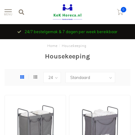
0
MENU
24/7 bestelgemak & 7 dagen per week bereikbaar
Home
/
Housekeeping
Housekeeping