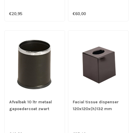
€20,95
€60,00
Afvalbak 10 ltr metaal
Facial tissue dispenser
gepoedercoat zwart
120x120x(h)132 mm
dubbelwandig lederlook
vierkant zwart