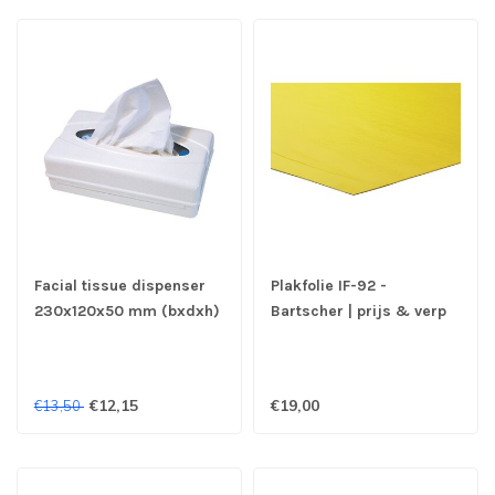
Facial tissue dispenser
Plakfolie IF-92 -
230x120x50 mm (bxdxh)
Bartscher | prijs & verp
rechthoekig wit - Euro
per 5 stuks
€12,15
€19,00
€13,50