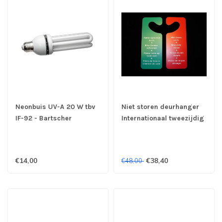
Neonbuis UV-A 20 W tbv
Niet storen deurhanger
IF-92 - Bartscher
Internationaal tweezijdig
bedrukt | prijs & verp per
10 stuks Nog 50 stuks
beschikbaar OUTLET !!
€14,00
€38,40
€48,00