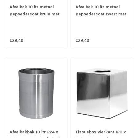
Afvalbak 10 ltr metaal
Afvalbak 10 ltr metaal
gepoedercoat bruin met
gepoedercoat zwart met
gouden rand 224 x 280
zilveren rand 224 x 280
mm
mm
€29,40
€29,40
Afvalbakbak 10 ltr 224 x
Tissuebox vierkant 120 x