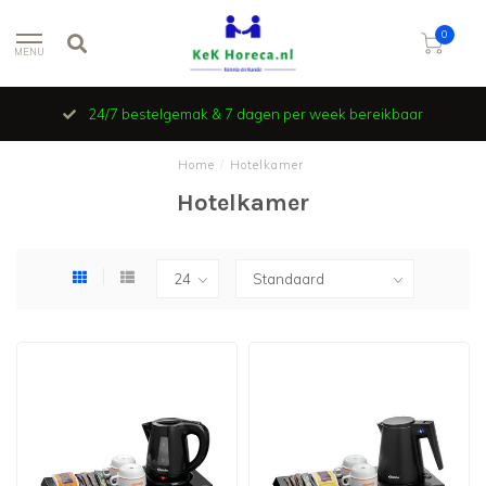
0
MENU
24/7 bestelgemak & 7 dagen per week bereikbaar
Home
/
Hotelkamer
Hotelkamer