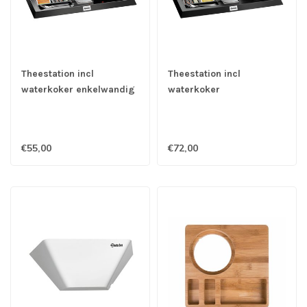
Theestation incl
Theestation incl
waterkoker enkelwandig
waterkoker
kunststof 0,8 ltr -
dubbelwandig rvs 0,6 ltr
Bartscher
- Bartscher
€55,00
€72,00