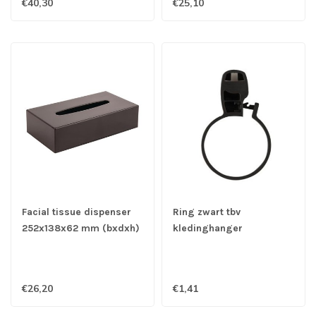
€40,30
€25,10
Facial tissue dispenser
Ring zwart tbv
252x138x62 mm (bxdxh)
kledinghanger
rechthoekig zwart
antidiefstal 40 x 65 x 10
mm - Roestvrijstaal
€26,20
€1,41