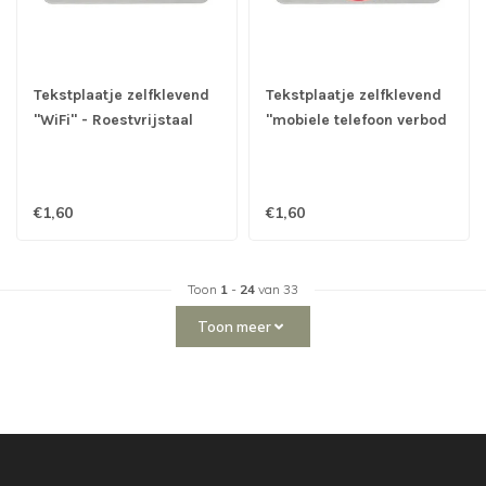
Tekstplaatje zelfklevend
Tekstplaatje zelfklevend
"WiFi" - Roestvrijstaal
"mobiele telefoon verbod
pictogram" -
Roestvrijstaal
€1,60
€1,60
Toon
1
-
24
van 33
Toon meer