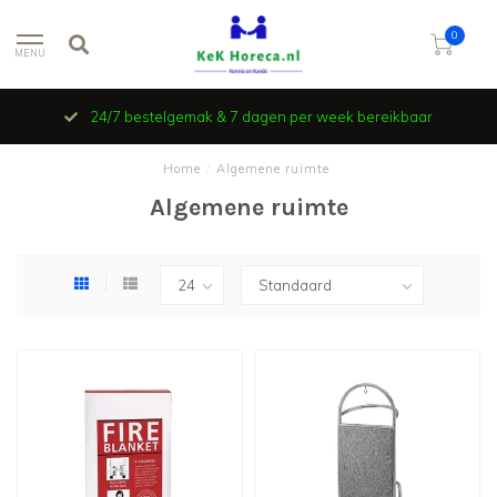
0
MENU
24/7 bestelgemak & 7 dagen per week bereikbaar
Home
/
Algemene ruimte
Algemene ruimte