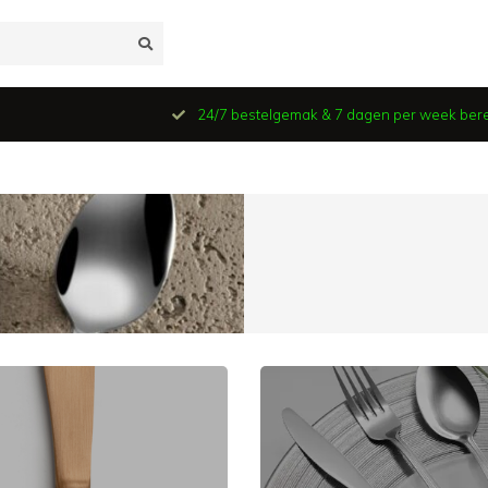
24/7 bestelgemak & 7 dagen per week ber