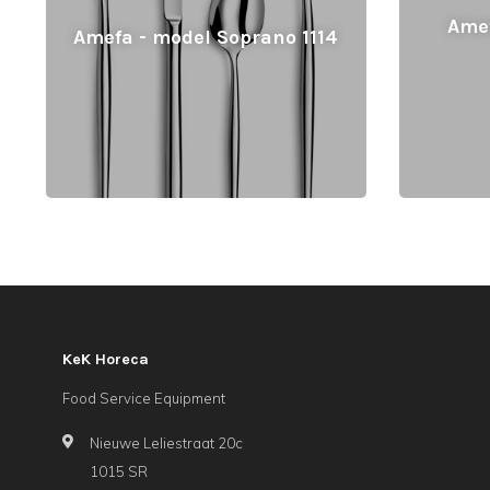
Amef
Amefa - model Soprano 1114
KeK Horeca
Food Service Equipment
Nieuwe Leliestraat 20c
1015 SR