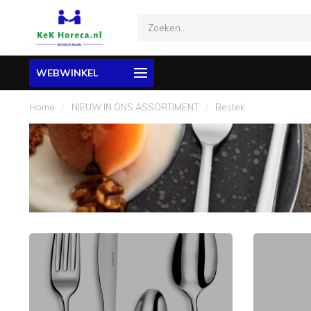
WEBWINKEL
Home
/
NIEUW IN ONS ASSORTIMENT
/
Bestek