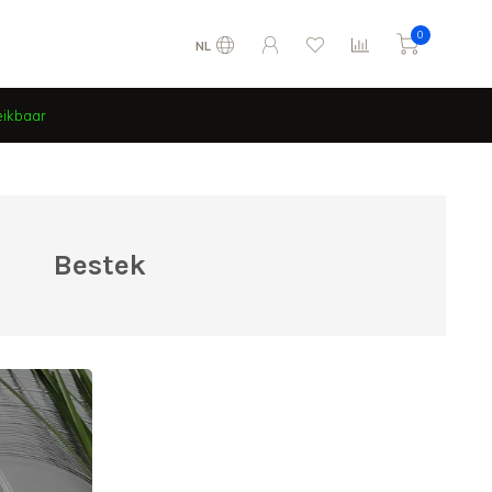
0
NL
eikbaar
Bestek