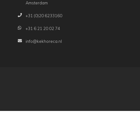
Amsterdam
+31 (0)20 6233160
+31 6 21 20 02 74
info@kekhoreca.nl