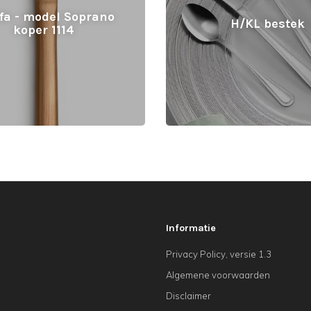
a - model Soprano
H/KL bestek
koper 1114
Informatie
Privacy Policy, versie 1.3
Algemene voorwaarden
Disclaimer